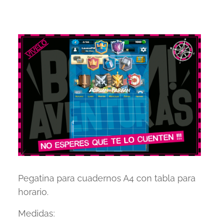
Pegatina para cuadernos A4 con tabla para
horario.
Medidas: