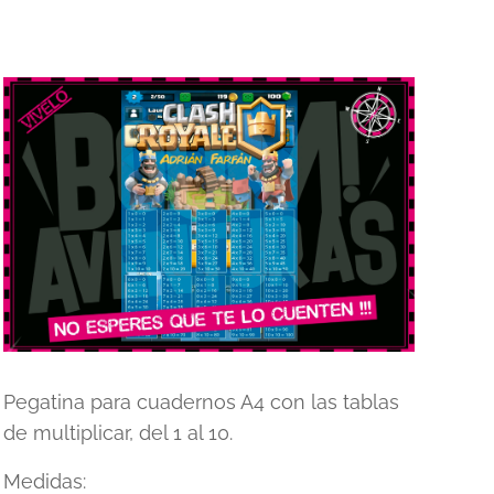
Pegatina para cuadernos A4 con las tablas
de multiplicar, del 1 al 10.
Medidas: