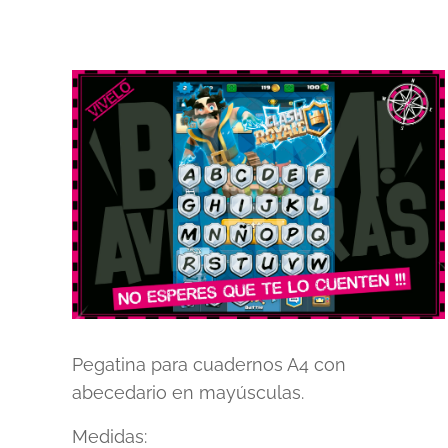
Pegatina para cuadernos A4 con
abecedario en mayúsculas.
Medidas: