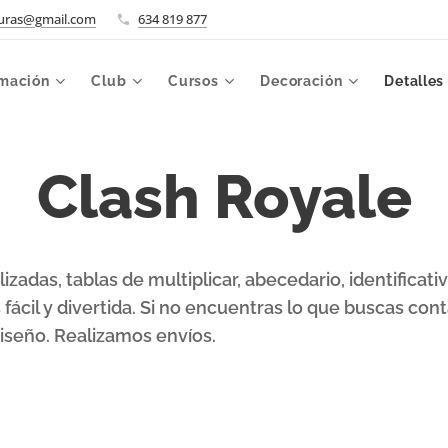
uras@gmail.com
634 819 877
mación
Club
Cursos
Decoración
Detalles
Clash Royale
adas, tablas de multiplicar, abecedario, identificativa
fácil y divertida.
Si no encuentras lo que buscas cont
iseño.
Realizamos envíos.